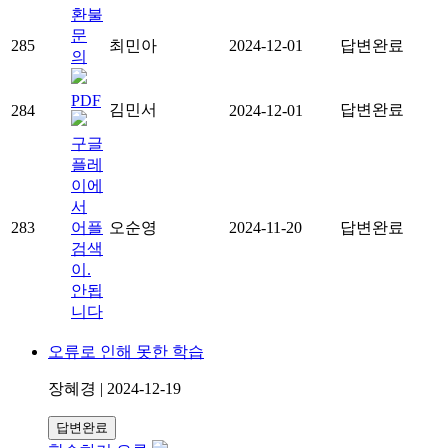
환불
문
285
최민아
2024-12-01
답변완료
의
PDF
김민서
답변완료
284
2024-12-01
구글
플레
이에
서
283
어플
오순영
2024-11-20
답변완료
검색
이.
안됩
니다
오류로 인해 못한 학습
장혜경 | 2024-12-19
답변완료