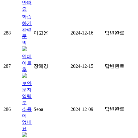
안떠
요
학습
하기
관련
288
이고운
2024-12-16
답변완료
문
의
업데
이트
287
장혜경
2024-12-15
답변완료
후
보안
문자
입력
도
답변완료
286
소용
Seoa
2024-12-09
이
없네
요