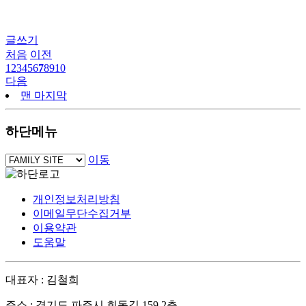
글쓰기
처음
이전
1
2
3
4
5
6
7
8
9
10
다음
맨 마지막
하단메뉴
이동
개인정보처리방침
이메일무단수집거부
이용약관
도움말
대표자 : 김철희
주소 : 경기도 파주시 회동길 159 2층