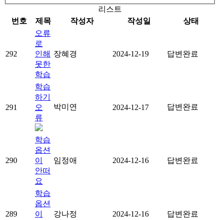
리스트
번호
제목
작성자
작성일
상태
오류
로
292
인해
장혜경
2024-12-19
답변완료
못한
학습
학습
하기
박미연
답변완료
291
오
2024-12-17
류
학습
옵션
290
이
임정애
2024-12-16
답변완료
안떠
요
학습
옵션
289
이
강나정
2024-12-16
답변완료