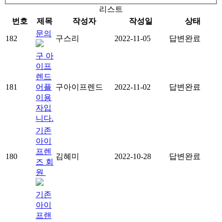
리스트
번호
제목
작성자
작성일
상태
문의
182
구스리
2022-11-05
답변완료
구 아
이프
렌드
181
어플
구아이프렌드
2022-11-02
답변완료
이용
자입
니다.
기존
아이
프렌
180
김혜미
2022-10-28
답변완료
즈 회
원
기존
아이
프랜