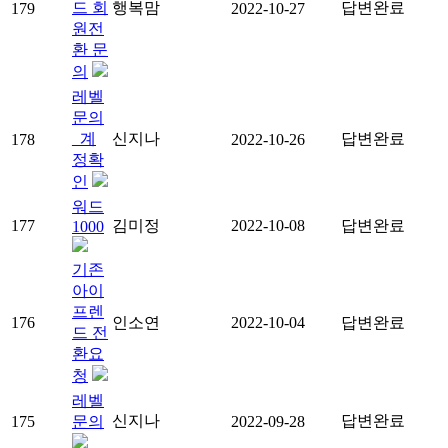
드 회
행복맘
답변완료
179
2022-10-27
원전
환 문
의
레벨
문의
_계
신지나
답변완료
178
2022-10-26
정확
인
워드
177
김미정
2022-10-08
답변완료
1000
기존
아이
프렌
176
인소연
2022-10-04
답변완료
드 전
환요
청
레벨
신지나
답변완료
175
문의
2022-09-28